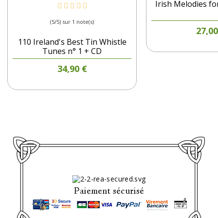
Irish Melodies fo
(5/5) sur 1 note(s)
P
27,00
110 Ireland's Best Tin Whistle
Tunes n° 1 + CD
Prix
34,90 €
Paiement sécurisé