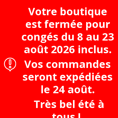
Votre boutique
est fermée pour
congés du 8 au 23
août 2026 inclus.
Méth.& Partit.
Partitions
Flute irlandaise
110 Irel
Vos commandes
seront expédiées
le 24 août.
Très bel été à
tous !