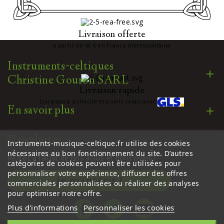
Livraison offerte
à partir de 60 € en France métropolitaine
Instruments-celtiques
Christine Gouron SARL
Livraison rapide
Livraison à domicile et points relais avec
En savoir plus
Newsletter
Instruments-musique-celtique.fr utilise des cookies
nécessaires au bon fonctionnement du site. D’autres
Restez à l’affût de nos actus et bons plans !
catégories de cookies peuvent être utilisées pour
personnaliser votre expérience, diffuser des offres
Je m'inscris !
commerciales personnalisées ou réaliser des analyses
pour optimiser notre offre.
Suivez-nous
Plus d'informations
Personnaliser les cookies