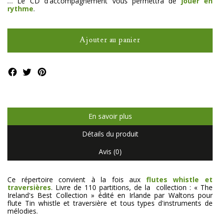
… Le CD d'accompagnement vous permettra de
jouer en
rythme
.
Ajouter au panier
En savoir plus
Détails du produit
Avis (0)
Ce répertoire convient à la fois aux
flutes whistle et
traversières
. Livre de 110 partitions, de la collection : « The
Ireland's Best Collection » édité en Irlande par Waltons pour
flute Tin whistle et traversière et tous types d'instruments de
mélodies.