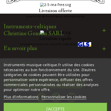
Livraison offerte
à partir de 60 € en France métropolitaine
Instruments-celtiques
Christine Gouron SARL
Livraison rapide
Livraison à domicile et points relais avec
En savoir plus
Newsletter
Instruments-musique-celtique.fr utilise des cookies
nécessaires au bon fonctionnement du site. D’autres
Restez à l’affût de nos actus et bons plans !
catégories de cookies peuvent être utilisées pour
personnaliser votre expérience, diffuser des offres
Je m'inscris !
commerciales personnalisées ou réaliser des analyses
pour optimiser notre offre.
Suivez-nous
Plus d'informations
Personnaliser les cookies
J'ACCEPTE