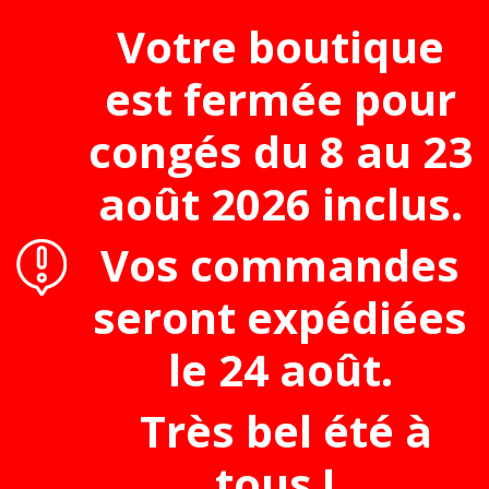
Votre boutique
est fermée pour
congés du 8 au 23
août 2026 inclus.
Flutes irlandaises
Flute whistle
Lot de 2 flutes tin Wh
Vos commandes
seront expédiées
le 24 août.
Très bel été à
tous !