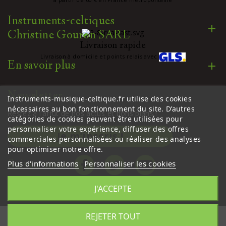
Instruments-celtiques
Christine Gouron SARL
Livraison rapide
Livraison à domicile et points relais avec
En savoir plus
Newsletter
Instruments-musique-celtique.fr utilise des cookies
nécessaires au bon fonctionnement du site. D’autres
Restez à l’affût de nos actus et bons plans !
catégories de cookies peuvent être utilisées pour
personnaliser votre expérience, diffuser des offres
Je m'inscris !
commerciales personnalisées ou réaliser des analyses
pour optimiser notre offre.
Suivez-nous
Plus d'informations
Personnaliser les cookies
J'ACCEPTE
REJETER TOUT
© 2026 - réalisé par Kiwik™