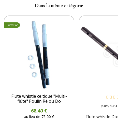
Dans la même catégorie
Promotion
Flute whistle celtique "Multi-
flûte" Poulin Ré ou Do
(4,8/5) sur 4
Prix
68,40 €
Prix de base
Flute whistle D
au lieu de
76,00 €