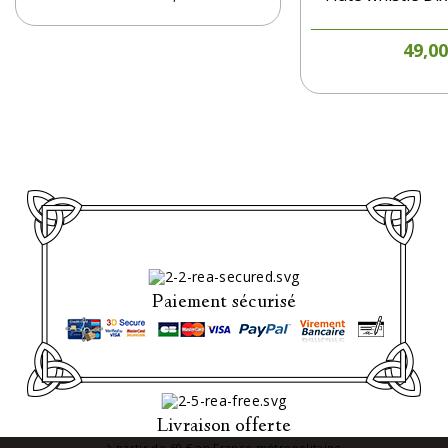
P
49,00
Paiement sécurisé
Livraison offerte
à partir de 60 € en France métropolitaine