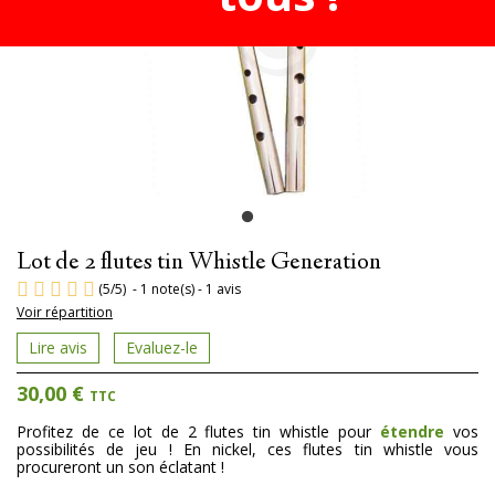
Lot de 2 flutes tin Whistle Generation
(
5
/
5
)
-
1
note(s) -
1
avis
Voir répartition
Lire avis
Evaluez-le
30,00 €
TTC
Profitez de ce lot de 2 flutes tin whistle pour
étendre
vos
possibilités de jeu ! En nickel, ces
flutes tin whistle
vous
procureront un son éclatant !