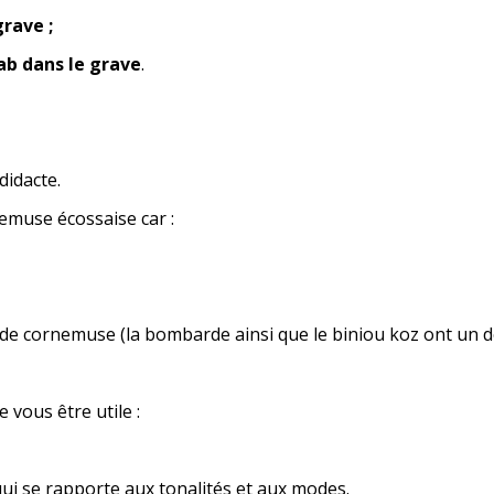
rave ;
ab dans le grave
.
idacte.
muse écossaise car :
ande cornemuse (la bombarde ainsi que le biniou koz ont un do
us être utile :
 se rapporte aux tonalités et aux modes.