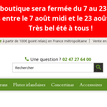
 boutique sera fermée du 7 au 23
tre le 7 août midi et le 23 août
Très bel été à tous !
e
à partir de 100€ (point relais) en France métropolitaine
Vente en
Une question ?
02 47 27 64 00
rans
Flutes irlandaises
Concertinas
Accessoires