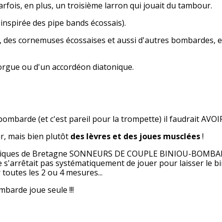
arfois, en plus, un troisième larron qui jouait du tambour.
pirée des pipe bands écossais).
des cornemuses écossaises et aussi d'autres bombardes, en
ue ou d'un accordéon diatonique.
bombarde (et c'est pareil pour la trompette) il faudrait AV
oir, mais bien plutôt
des lèvres et des joues musclées
!
siques de Bretagne
SONNEURS DE COUPLE BINIOU-BOMBA
e s'arrêtait pas systématiquement de jouer pour laisser le b
r toutes les 2 ou 4 mesures
...
barde joue seule !!!