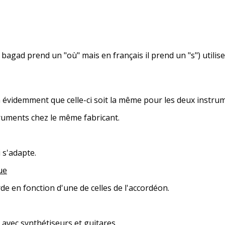
ad prend un "où" mais en français il prend un "s") utilis
videmment que celle-ci soit la même pour les deux instrum
uments chez le même fabricant.
s'adapte.
ue
 en fonction d'une de celles de l'accordéon.
avec synthétiseurs et guitares